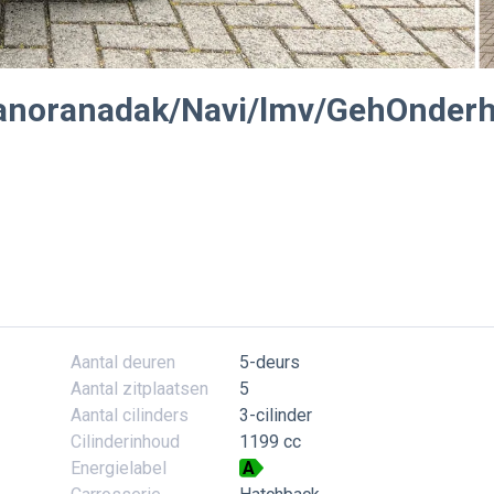
 Panoranadak/Navi/lmv/GehOnder
Aantal deuren
5-deurs
Aantal zitplaatsen
5
Aantal cilinders
3-cilinder
Cilinderinhoud
1199 cc
Energielabel
A