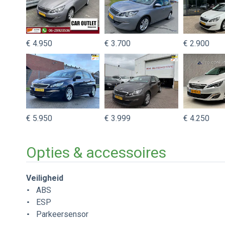
€ 4.950
€ 3.700
€ 2.900
€ 5.950
€ 3.999
€ 4.250
Opties & accessoires
Veiligheid
ABS
ESP
Parkeersensor