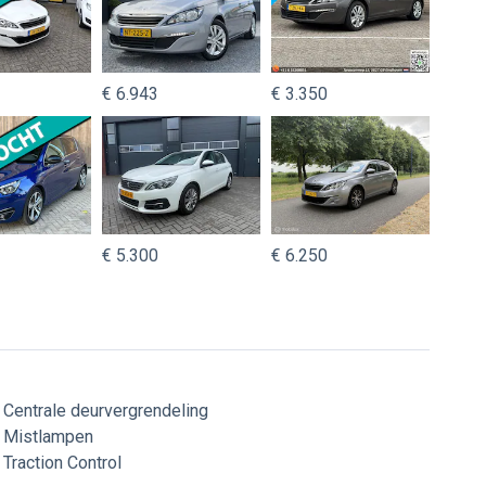
€ 6.943
€ 3.350
€ 5.300
€ 6.250
Centrale deurvergrendeling
Mistlampen
Traction Control