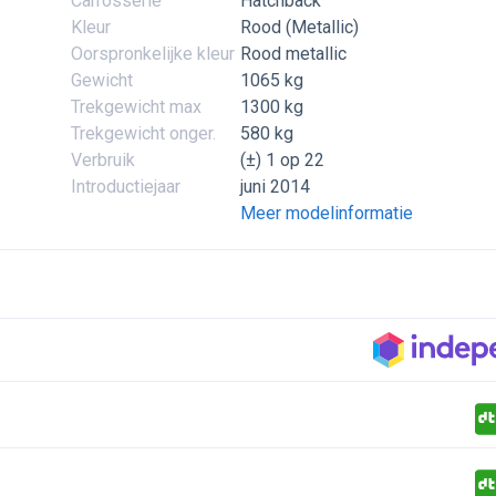
Carrosserie
Hatchback
Kleur
Rood (Metallic)
Oorspronkelijke kleur
Rood metallic
Gewicht
1065 kg
Trekgewicht max
1300 kg
Trekgewicht onger.
580 kg
Verbruik
(±) 1 op 22
Introductiejaar
juni 2014
Meer modelinformatie