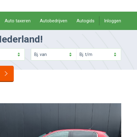
Auto taxeren
Autobedrijven
Autogids
Inloggen
Nederland!
Bj.
van
Bj.
t/m