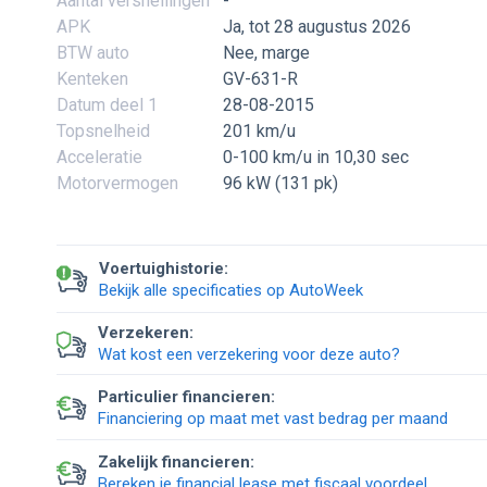
Aantal versnellingen
-
APK
Ja, tot 28 augustus 2026
BTW auto
Nee, marge
Kenteken
GV-631-R
Datum deel 1
28-08-2015
Topsnelheid
201 km/u
Acceleratie
0-100 km/u in 10,30 sec
Motorvermogen
96 kW (131 pk)
Voertuighistorie:
Bekijk alle specificaties op AutoWeek
Verzekeren:
Wat kost een verzekering voor deze auto?
Particulier financieren:
Financiering op maat met vast bedrag per maand
Zakelijk financieren:
Bereken je financial lease met fiscaal voordeel