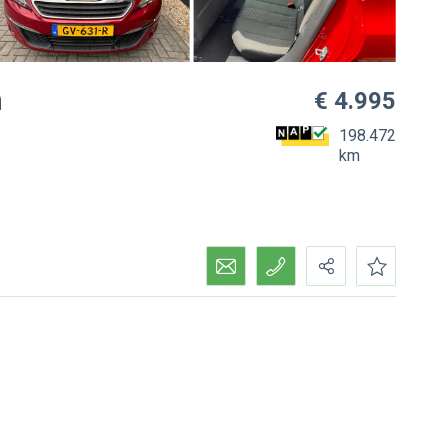
h
€ 4.995
198.472
km