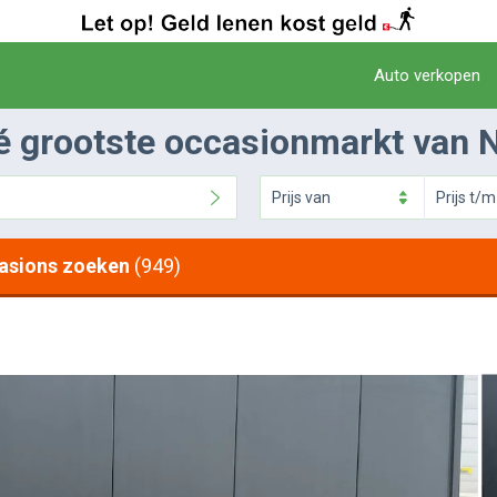
Auto verkopen
é grootste occasionmarkt van 
Prijs
van
Prijs
t/m
asions zoeken
(949)