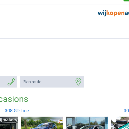
Plan route
casions
308 GT-Line
30