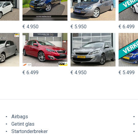
€ 4.950
€ 5.950
€ 6.499
€ 6.499
€ 4.950
€ 5.499
Airbags
Getint glas
Startonderbreker