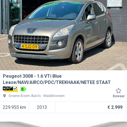
Peugeot 3008
1.6 VTi Blue
Lease/NAVI/AIRCO/PDC/TREKHAAK/NETEE STAAT
C
Groene Boom Auto's
Waddinxveen
Bewaar
229.955 km
2013
€ 2.999