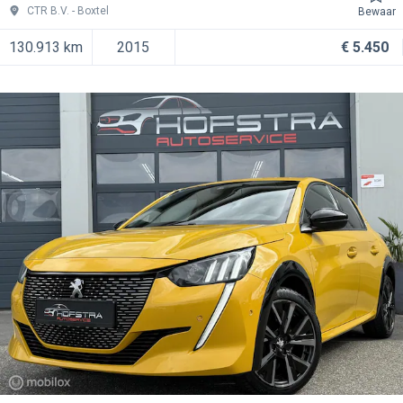
CTR B.V.
Boxtel
Bewaar
130.913 km
2015
€ 5.450