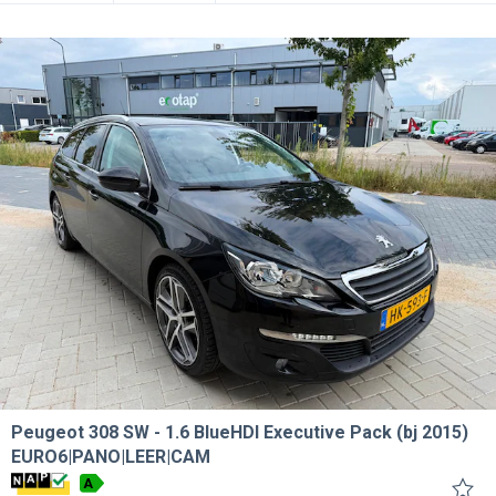
Peugeot 308 SW
1.6 BlueHDI Executive Pack (bj 2015)
EURO6|PANO|LEER|CAM
A