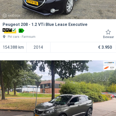
Peugeot 208
1.2 VTi Blue Lease Executive
A
Piri cars
Farmsum
Bewaar
154.388 km
2014
€ 3.950