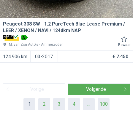
Peugeot 308 SW
1.2 PureTech Blue Lease Premium /
LEER / XENON / NAVI / 124dkm NAP
A
M. van Zon Auto's
Ammerzoden
Bewaar
124.906 km
03-2017
€ 7.450
Vorige
Volgende
1
2
3
4
…
100