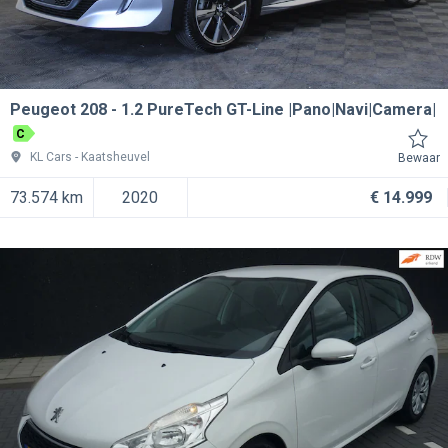
Peugeot 208
1.2 PureTech GT-Line |Pano|Navi|Camera|
C
KL Cars
Kaatsheuvel
Bewaar
73.574 km
2020
€ 14.999