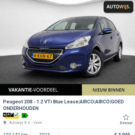
Peugeot 208
1.2 VTi Blue Lease|AIRCO|AIRCO|GOED
ONDERHOUDEN
A
Autowijs B.V.
Veen
Bewaar
120.142 km
2013
€ 3.945