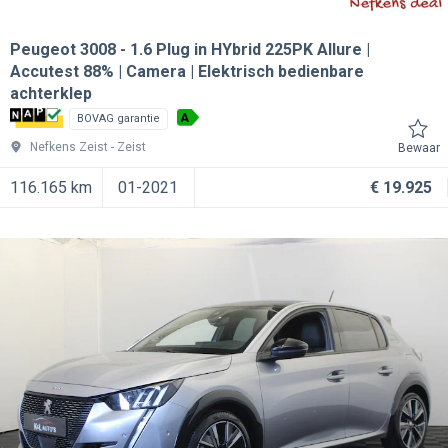
Peugeot 3008
1.6 Plug in HYbrid 225PK Allure |
Accutest 88% | Camera | Elektrisch bedienbare
achterklep
A
BOVAG garantie
Nefkens Zeist
Zeist
Bewaar
116.165 km
01-2021
€ 19.925