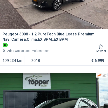
Peugeot 3008
1.2 PureTech Blue Lease Premium
Navi.Camera.Clima.EX BPM..EX BPM
B
Atlas Occasions
Middenmeer
Bewaar
199.234 km
2018
€ 6.999