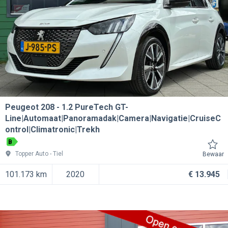
Peugeot 208
1.2 PureTech GT-
Line|Automaat|Panoramadak|Camera|Navigatie|CruiseC
ontrol|Climatronic|Trekh
B
Topper Auto
Tiel
Bewaar
101.173 km
2020
€ 13.945