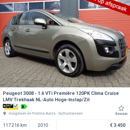
Peugeot 3008
1.6 VTi Première 120PK Clima Cruise
LMV Trekhaak NL-Auto Hoge-Instap/Zit
B
Hoogsteen en Postma Auto's
Surhuisterveen
Bewaar
117.216 km
2010
€ 3.450