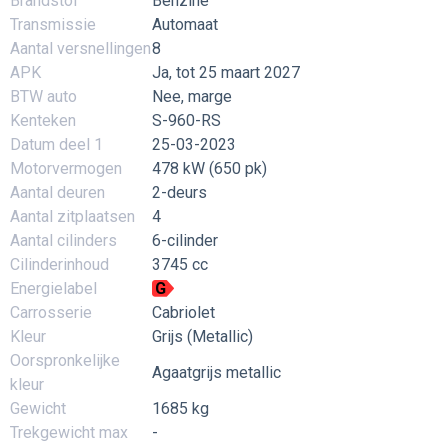
Brandstof
Benzine
Transmissie
Automaat
Aantal versnellingen
8
APK
Ja, tot 25 maart 2027
BTW auto
Nee, marge
Kenteken
S-960-RS
Datum deel 1
25-03-2023
Motorvermogen
478 kW (650 pk)
Aantal deuren
2-deurs
Aantal zitplaatsen
4
Aantal cilinders
6-cilinder
Cilinderinhoud
3745 cc
Energielabel
G
Carrosserie
Cabriolet
Kleur
Grijs (Metallic)
Oorspronkelijke
Agaatgrijs metallic
kleur
Gewicht
1685 kg
Trekgewicht max
-