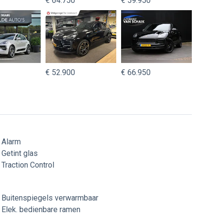
€ 64.750
€ 59.950
€ 52.900
€ 66.950
Alarm
Getint glas
Traction Control
Buitenspiegels verwarmbaar
Elek. bedienbare ramen