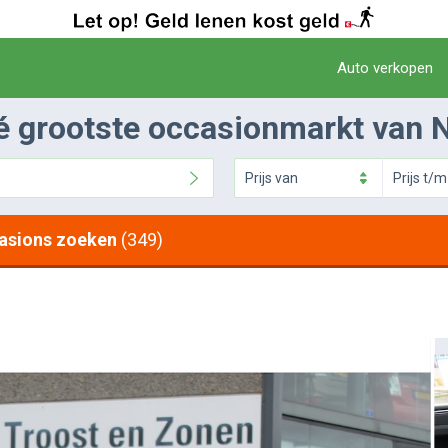
Auto verkopen
é grootste occasionmarkt van 
Prijs
van
Prijs
t/m
asions zoeken
(349)