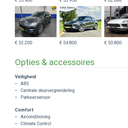
€ 55.900
€ 53.950
€ 62.888
€ 52.200
€ 54.800
€ 50.800
Opties & accessoires
Veiligheid
ABS
Centrale deurvergrendeling
Parkeersensor
Comfort
Airconditioning
Climate Control