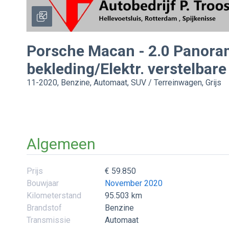
Porsche
Macan
-
2.0 Panora
bekleding/Elektr. verstelbar
11-2020, Benzine, Automaat, SUV / Terreinwagen, Grijs
Algemeen
Prijs
€ 59.850
Bouwjaar
November 2020
Kilometerstand
95.503 km
Brandstof
Benzine
Transmissie
Automaat