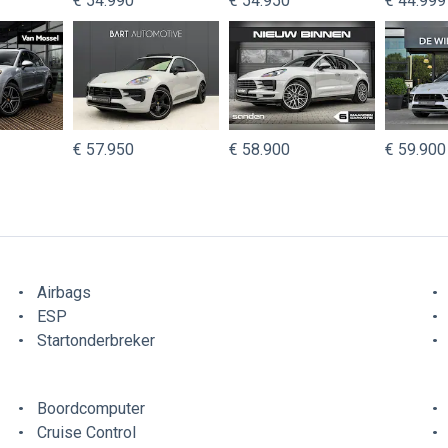
€ 54.990
€ 54.950
€ 44.999
€ 57.950
€ 58.900
€ 59.900
Airbags
ESP
Startonderbreker
Boordcomputer
Cruise Control