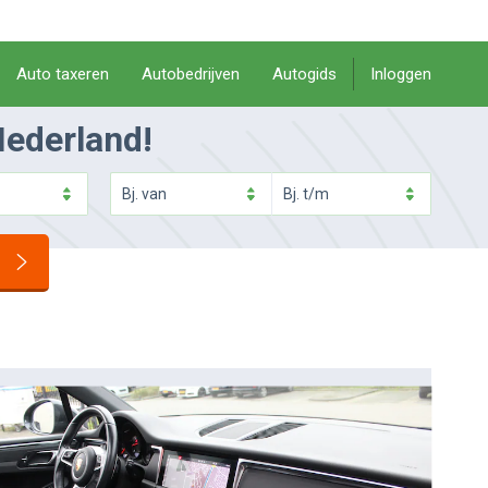
Auto taxeren
Autobedrijven
Autogids
Inloggen
Nederland!
Bj.
van
Bj.
t/m