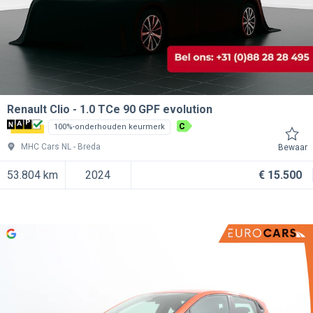
Renault Clio
1.0 TCe 90 GPF evolution
C
100%-onderhouden keurmerk
MHC Cars NL
Breda
Bewaar
53.804 km
2024
€ 15.500