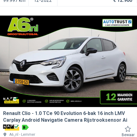
99.997 km
12-2022
€ 12.900
Renault Clio
1.0 TCe 90 Evolution 6-bak 16 inch LMV
Carplay Android Navigatie Camera Rijstrooksensor Ai
B
A6_nl
Lemmer
Bewaar