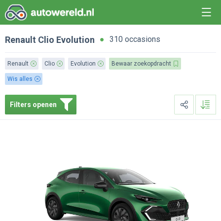
Renault
Clio
Evolution
310 occasions
Renault
Clio
Evolution
Bewaar zoekopdracht
Wis alles
Filters openen