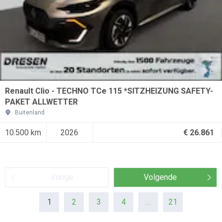
Renault Clio - TECHNO TCe 115 *SITZHEIZUNG SAFETY-
PAKET ALLWETTER
Buitenland
10.500 km
2026
€ 26.861
Vorige
Volgende
1
2
3
4
…
21