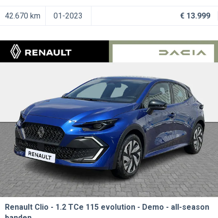
42.670 km
01-2023
€ 13.999
Renault Clio
1.2 TCe 115 evolution - Demo - all-season
banden