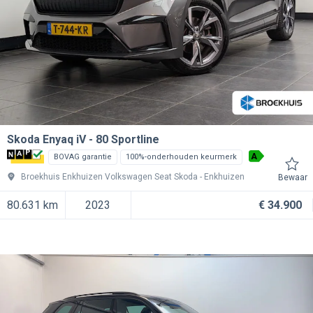
Skoda Enyaq iV
80 Sportline
A
BOVAG garantie
100%-onderhouden keurmerk
Broekhuis Enkhuizen Volkswagen Seat Skoda
Enkhuizen
Bewaar
80.631 km
2023
€ 34.900