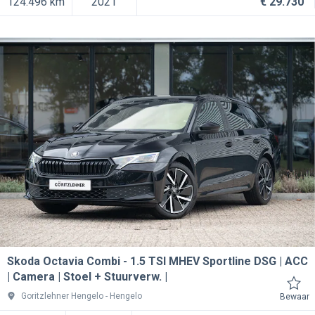
124.496 km
2021
€ 29.730
Skoda Octavia Combi
1.5 TSI MHEV Sportline DSG | ACC
| Camera | Stoel + Stuurverw. |
Goritzlehner Hengelo
Hengelo
Bewaar