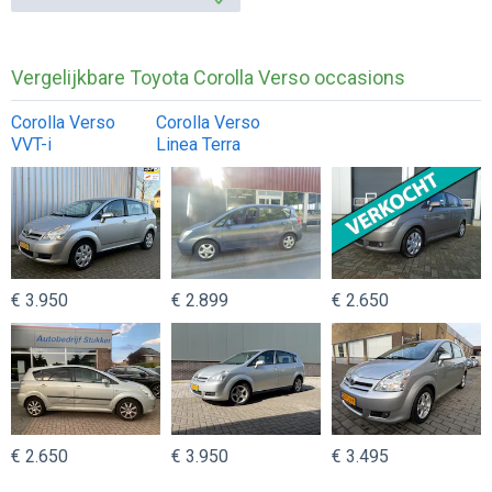
Vergelijkbare Toyota Corolla Verso occasions
Corolla Verso
Corolla Verso
VVT-i
Linea Terra
€ 3.950
€ 2.899
€ 2.650
€ 2.650
€ 3.950
€ 3.495