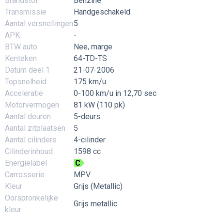
Brandstof
Benzine
Transmissie
Handgeschakeld
Aantal versnellingen
5
APK
-
BTW auto
Nee, marge
Kenteken
64-TD-TS
Datum deel 1
21-07-2006
Topsnelheid
175 km/u
Acceleratie
0-100 km/u in 12,70 sec
Motorvermogen
81 kW (110 pk)
Aantal deuren
5-deurs
Aantal zitplaatsen
5
Aantal cilinders
4-cilinder
Cilinderinhoud
1598 cc
Energielabel
C
Carrosserie
MPV
Kleur
Grijs (Metallic)
Oorspronkelijke
Grijs metallic
kleur