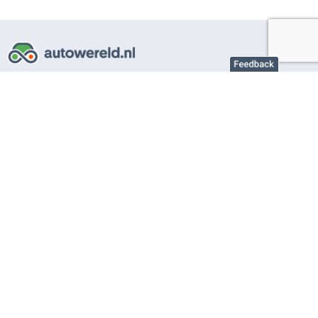
Over AutoWereld.nl
Adverteren autobedrijven
Adverteren particulier
Support
Veelgestelde vragen
Gebruiksvoorwaarden
Privacy instellingen
Privacybeleid
Cookiebeleid
©2026 AutoWereld.nl is onderdeel van
DPG Media
.