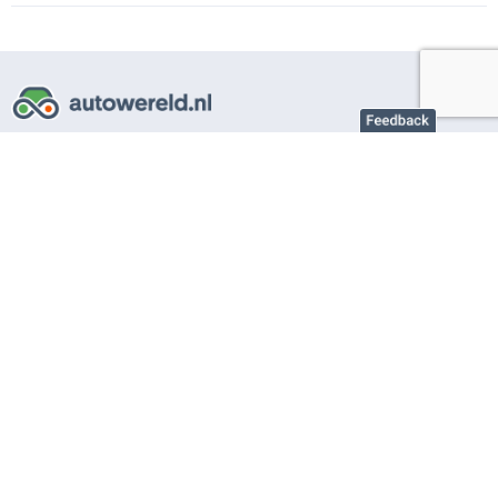
Over AutoWereld.nl
Adverteren autobedrijven
Adverteren particulier
Support
Veelgestelde vragen
Gebruiksvoorwaarden
Privacy instellingen
Privacybeleid
Cookiebeleid