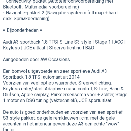
- Connectivity-pakket (Autotelefoonvoorbereiding met
Bluetooth, Multimedia-voorbereiding)
- Navigatie-pakket 2 (Navigatie-systeem full map + hard
disk, Spraakbediening)
= Bijzonderheden =
Audi A3 sportback 1.8 TFSI S-Line S3 style | Stage 1 l ACC |
Keyless | JCE uitlaat | Sfeerverlichting l B&O
Aangeboden door AW Occasions
Een bomvol uitgevoerde en zeer sportieve Audi A3
Sportback 1.8 TFSI automaat uit 2014
Voorzien van veel opties waaronder; Sfeerverlichting,
Keyless entry/start, Adaptive cruise control, S-Line, Bang &
Olufsen, Apple carplay, Parkeersensoren voor + achter, Stage
1 motor en DSG tuning (vaktechniek), JCE sportuitlaat
De auto is goed onderhouden en voorzien van een sportief
S3 style pakket, de gele remklauwen i.c.m. met de gele
accenten in het interieur geven deze A3 een echte “wow”
factor