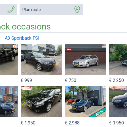
Plan route
ack occasions
A3 Sportback FSI
€ 999
€ 750
€ 2.250
€ 1.950
€ 2.988
€ 1.950