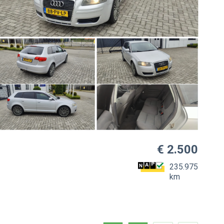
€ 2.500
235.975
km