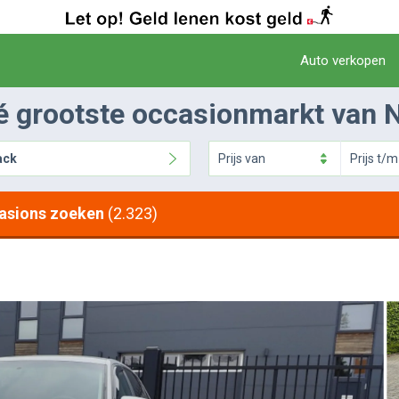
Auto verkopen
é grootste occasionmarkt van 
ack
Prijs
van
Prijs
t/m
asions zoeken
(2.323)