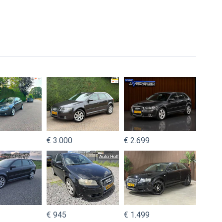
€ 3.000
€ 2.699
€ 945
€ 1.499