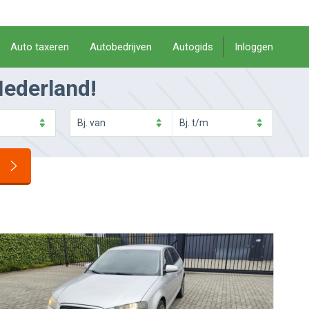
Auto taxeren
Autobedrijven
Autogids
Inloggen
Nederland!
Bj.
van
Bj.
t/m