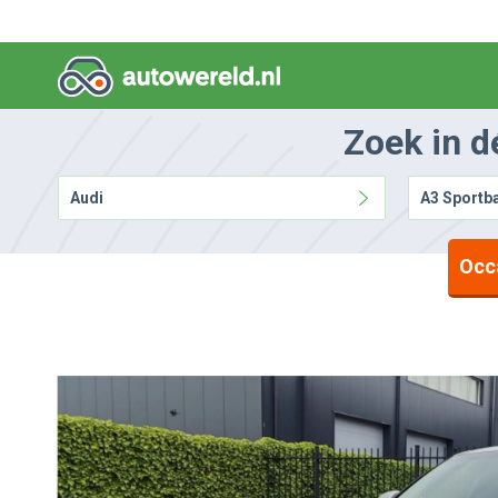
Zoek in d
Audi
A3 Sportb
Occ