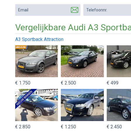
Email
Telefoonnr.
Vergelijkbare Audi A3 Sportb
A3 Sportback Attraction
€ 1.750
€ 2.500
€ 499
€ 2.850
€ 1.250
€ 2.450