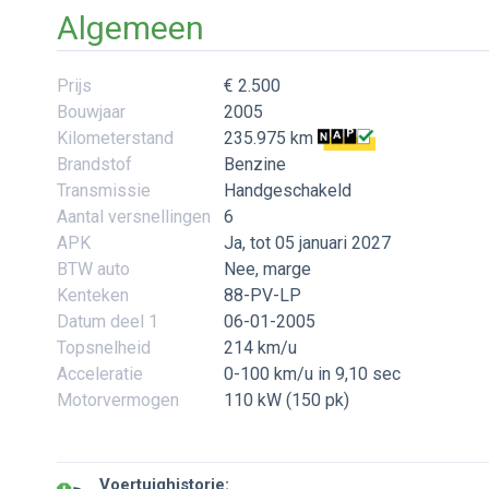
Algemeen
Prijs
€ 2.500
Bouwjaar
2005
Kilometerstand
235.975 km
Brandstof
Benzine
Transmissie
Handgeschakeld
Aantal versnellingen
6
APK
Ja, tot 05 januari 2027
BTW auto
Nee, marge
Kenteken
88-PV-LP
Datum deel 1
06-01-2005
Topsnelheid
214 km/u
Acceleratie
0-100 km/u in 9,10 sec
Motorvermogen
110 kW (150 pk)
Voertuighistorie: