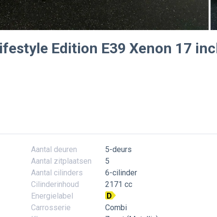
ifestyle Edition E39 Xenon 17 in
Aantal deuren
5-deurs
Aantal zitplaatsen
5
Aantal cilinders
6-cilinder
Cilinderinhoud
2171 cc
Energielabel
D
Carrosserie
Combi