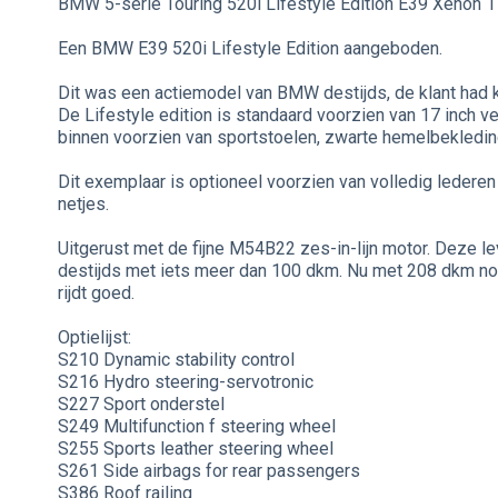
BMW 5-serie Touring 520i Lifestyle Edition E39 Xenon 1
Een BMW E39 520i Lifestyle Edition aangeboden.
Dit was een actiemodel van BMW destijds, de klant had k
De Lifestyle edition is standaard voorzien van 17 inch ve
binnen voorzien van sportstoelen, zwarte hemelbekleding,
Dit exemplaar is optioneel voorzien van volledig ledere
netjes.
Uitgerust met de fijne M54B22 zes-in-lijn motor. Deze l
destijds met iets meer dan 100 dkm. Nu met 208 dkm nog
rijdt goed.
Optielijst:
S210 Dynamic stability control
S216 Hydro steering-servotronic
S227 Sport onderstel
S249 Multifunction f steering wheel
S255 Sports leather steering wheel
S261 Side airbags for rear passengers
S386 Roof railing