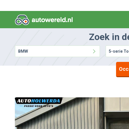
Zoek in d
BMW
5-serie To
Occ