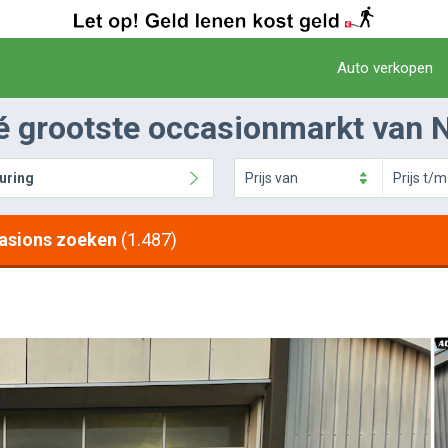
Auto verkopen
é grootste occasionmarkt van 
uring
Prijs
van
Prijs
t/m
asions zoeken
(1.487)