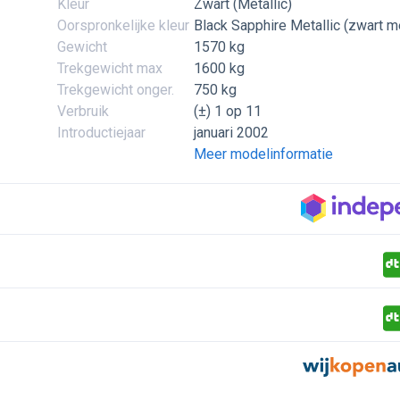
Kleur
Zwart (Metallic)
Oorspronkelijke kleur
Black Sapphire Metallic (zwart me
Gewicht
1570 kg
Trekgewicht max
1600 kg
Trekgewicht onger.
750 kg
Verbruik
(±) 1 op 11
Introductiejaar
januari 2002
Meer modelinformatie