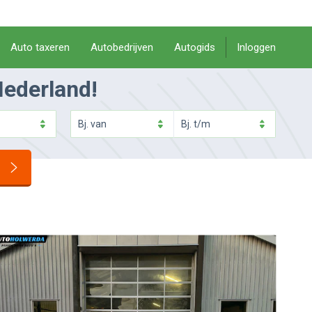
Auto taxeren
Autobedrijven
Autogids
Inloggen
Nederland!
Bj.
van
Bj.
t/m