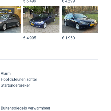
€ 6.499
€ 4.299
€ 4.995
€ 1.950
Alarm
Hoofdsteunen achter
Startonderbreker
Buitenspiegels verwarmbaar