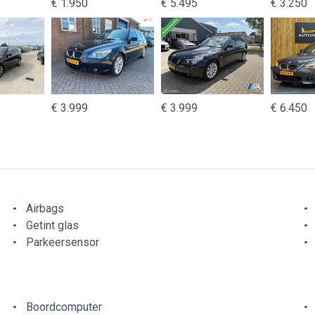
€ 1.950
€ 5.495
€ 3.250
€ 3.999
€ 3.999
€ 6.450
Airbags
Getint glas
Parkeersensor
Boordcomputer