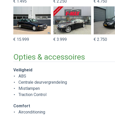
€ 1.495
€ 2.250
€ 4.750
€ 15.999
€ 3.999
€ 2.750
Opties & accessoires
Veiligheid
ABS
Centrale deurvergrendeling
Mistlampen
Traction Control
Comfort
Airconditioning