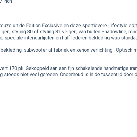
7 inch
euze uit de Edition Exclusive en deze sportievere Lifestyle edit
lgen, styling 80 of styling 81 velgen, van buiten Shadowline, ron
 speciale interieurlijsten en half lederen bekleding was standaa
n bekleding, subwoofer af fabriek en xenon verlichting . Optisc
evert 170 pk. Gekoppeld aan een fijn schakelende handmatige tra
 steeds niet veel gereden. Onderhoud is in de tussentijd door