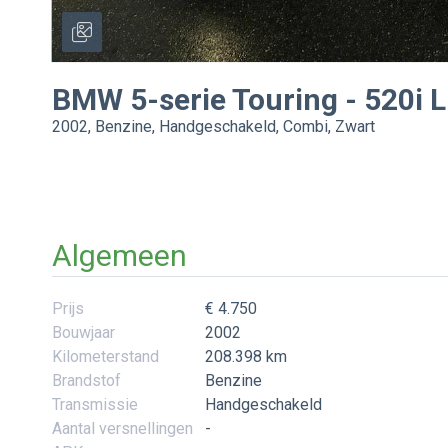
BMW
5-serie Touring
-
520i L
2002, Benzine, Handgeschakeld, Combi, Zwart
Algemeen
Prijs
€ 4.750
Bouwjaar
2002
Kilometerstand
208.398 km
Brandstof
Benzine
Transmissie
Handgeschakeld
Aantal versnellingen
-