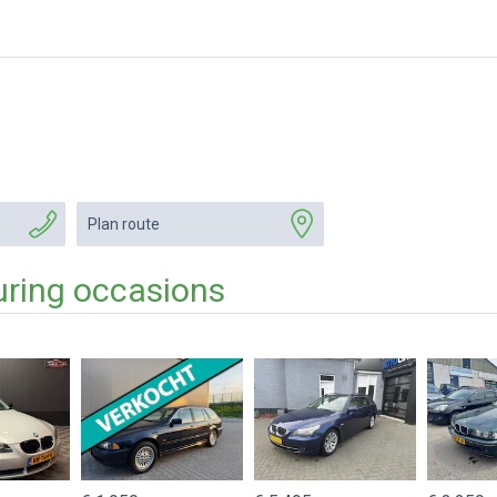
Plan route
uring occasions