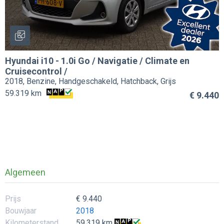
Hyundai
i10
-
1.0i Go / Navigatie / Climate en
Cruisecontrol /
2018, Benzine, Handgeschakeld, Hatchback, Grijs
59.319 km
€ 9.440
Algemeen
Prijs
€ 9.440
Bouwjaar
2018
Kilometerstand
59.319 km