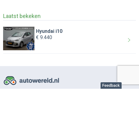
Laatst bekeken
Hyundai i10
€ 9.440
Over AutoWereld.nl
Adverteren autobedrijven
Adverteren particulier
Support
Veelgestelde vragen