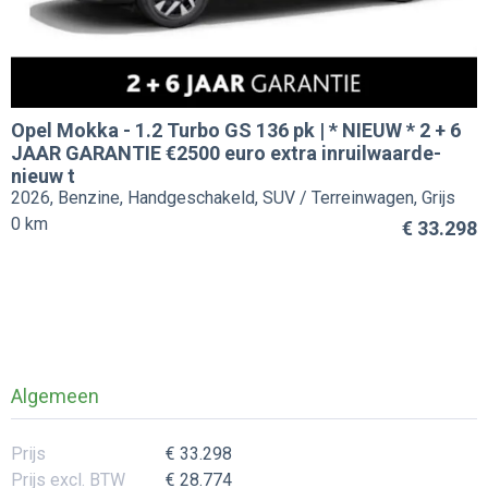
Opel
Mokka
-
1.2 Turbo GS 136 pk | * NIEUW * 2 + 6
JAAR GARANTIE €2500 euro extra inruilwaarde-
nieuw t
2026, Benzine, Handgeschakeld, SUV / Terreinwagen, Grijs
0 km
€ 33.298
Algemeen
Prijs
€ 33.298
Prijs excl. BTW
€ 28.774