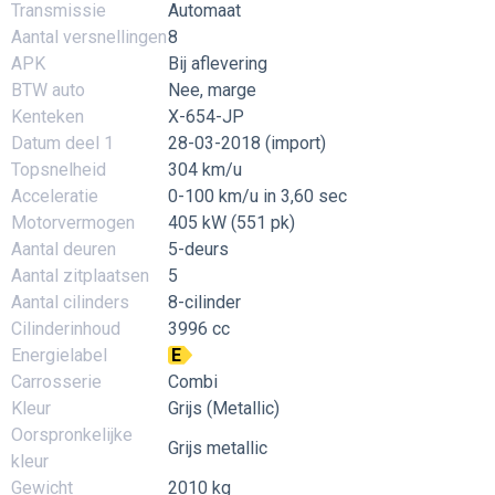
Transmissie
Automaat
Aantal versnellingen
8
APK
Bij aflevering
BTW auto
Nee, marge
Kenteken
X-654-JP
Datum deel 1
28-03-2018 (import)
Topsnelheid
304 km/u
Acceleratie
0-100 km/u in 3,60 sec
Motorvermogen
405 kW (551 pk)
Aantal deuren
5-deurs
Aantal zitplaatsen
5
Aantal cilinders
8-cilinder
Cilinderinhoud
3996 cc
Energielabel
E
Carrosserie
Combi
Kleur
Grijs (Metallic)
Oorspronkelijke
Grijs metallic
kleur
Gewicht
2010 kg