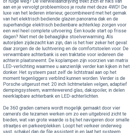
of ruige weg? De vierwielaandrijving trekt zich er niks van
aan en je vervolgt probleemloos je route met deze 4WD! De
luxe van het lederen interieur, gecombineerd met het gemak
van het elektrisch bediende glazen panorama dak en de
superhandige elektrisch bedienbare achterklep zorgen voor
een wel heel complete uitvoering. Een koude start op frisse
dagen? Niet met de behaaglijke stoelverwarming. Als
autorijden zijdezacht kan zijn, dan is het hier zeker het geval:
daar zorgen de de luchtvering en de comfortstoelen voor. De
verwarmbare achterbank is een traktatie voor iedereen die
achterin plaatsneemt. De koplampen zijn voorzien van matrix
LED-verlichting waarmee u aanzienlijk verder kan kijken in het
donker. Het systeem past zelf de lichtstraal aan op het
moment tegenliggers verblind kunnen worden. Verder is de
Porsche uitgerust met: 20 inch lichtmetalen velgen, adaptief
dempingsysteem, warmtewerend glas, dakspoiler, in delen
neerklapbare achterbank en LED-achterlichten.
De 360 graden camera wordt mogelijk gemaakt door vier
camera's die tezamen werken om zo een uitgebreid zicht te
bieden, wat van grote waarde is bij het navigeren door smalle
straatjes en parkeerplekken. Loopt het verkeer onderweg
vast, schakel dan de file assistent in en laat het systeem