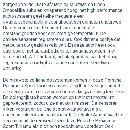
zorgen voor de juiste afstand bij stilstaan en rijden.
Smakelijke subs en knisperend hoog: het high performance
audiosysteem geeft elke frequentie een
kwaliteitsbehandeling voor akoestisch genieten onderweg.
De electronic climate control zorgt onder alle
omstandigheden voor een prettige temperatuur. De
parkeersensoren registreren alles. Ook dat ene paaltje dat
net buiten uw gezichtsveld valt. En deze auto heeft ook
dashboard met spraakbediening, navigatiesysteem met
harde schijf, WIFI-hotspot, schakelpaddles aan het stuur,
regensensor en adaptive cruise control als standaard
uitrusting.
De nieuwste veiligheidssystemen komen in deze Porsche
Panamera Sport Turismo samen. U rijdt ook veiliger omdat
deze auto voor u de verkeersborden langs de weg kan lezen.
De belangrijkste borden worden op uw instrumentarium
geprojecteerd, zodat u ze niet kunt missen. De sensoren
kijken vooruit en de lane assist waarschuwt als u
ongecontroleerd van baan wisselt. De Brake Assist haalt het
maximum uit de remkracht van deze Porsche Panamera
Sport Turismo als zich een noodsituatie voordoet. Ook